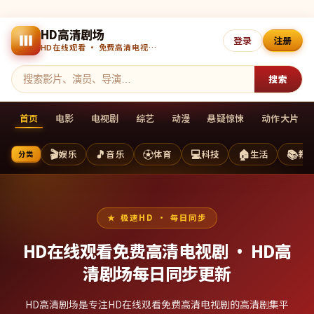
HD高清剧场
登录
注册
HD在线观看 · 免费高清电视剧 · 每日更新
搜索
首页
电影
电视剧
综艺
动漫
悬疑惊悚
动作大片
🎬
🎵
⚽
💻
🏠
📚
娱乐
音乐
体育
科技
生活
教
分类
极速HD · 每日同步
HD在线观看免费高清电视剧 ·
HD高
清剧场
每日同步更新
HD高清剧场是专注HD在线观看免费高清电视剧的高清剧集平