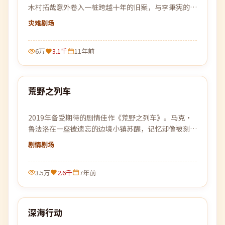
木村拓哉意外卷入一桩跨越十年的旧案，与李秉宪的命
运纠缠在一起，真相比想象中更加危险。
灾难
剧场
6万
3.1千
11年前
99:18
荒野之列车
最新
2019年备受期待的剧情佳作《荒野之列车》。马克·
鲁法洛在一座被遗忘的边境小镇苏醒，记忆却像被刻意
篡改，唯一线索是一张被烧毁的车票。
剧情
剧场
3.5万
2.6千
7年前
99:38
深海行动
最新