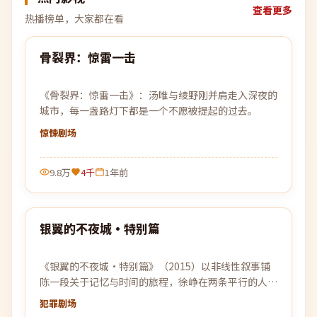
查看更多
热播榜单，大家都在看
94:48
骨裂界：惊雷一击
热门
《骨裂界：惊雷一击》：汤唯与绫野刚并肩走入深夜的
城市，每一盏路灯下都是一个不愿被提起的过去。
惊悚
剧场
9.8万
4千
1年前
99:50
银翼的不夜城·特别篇
热门
《银翼的不夜城·特别篇》（2015）以非线性叙事铺
陈一段关于记忆与时间的旅程，徐峥在两条平行的人生
轨迹中寻找自我的答案。
犯罪
剧场