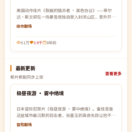
美国动作佳片《裂痕的猎杀者 · 黑色协议》——蒂尔
达·斯文顿在一场暴雪夜独自驶入封闭山区，意外开启
了一连串无法被解释的事件。
动作
剧场
9.1万
3.9千
8年前
最新更新
查看更多
新片新剧同步上架
89:03
极昼夜游 · 雾中绝境
最新
日本冒险犯罪片《极昼夜游 · 雾中绝境》。雷佳音是
这座城市最沉默的目击者，张曼玉的离奇失踪让他不得
不再次踏入早已离开的旧战场。
冒险
剧场