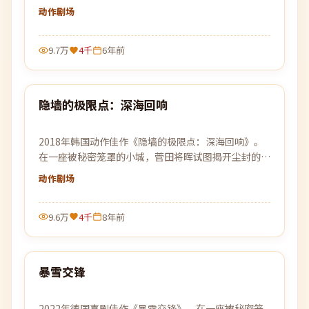
动作
剧场
9.7万
4千
6年前
99:43
隐墙的极限点：深海回响
热门
2018年韩国动作佳作《隐墙的极限点：深海回响》。
在一座被秘密笼罩的小城，菅田将晖试图揭开尘封的过
往，却发现自己也已身陷局中。
动作
剧场
9.6万
4千
8年前
99:27
暴雪交锋
热门
2022年德国喜剧佳作《暴雪交锋》。在一座被秘密笼