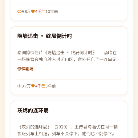
9.8万
4千
10年前
99:29
隐墙追击 · 终局倒计时
热门
泰国惊悚佳片《隐墙追击 · 终局倒计时》——汤唯在
一场暴雪夜独自驶入封闭山区，意外开启了一连串无法
被解释的事件。
惊悚
剧场
9.7万
4千
5年前
97:59
灰烬的连环局
热门
《灰烬的连环局》（2020）：王传君与葛优在同一辆
夜班列车上相遇，列车不会停下，他们也不能停下。