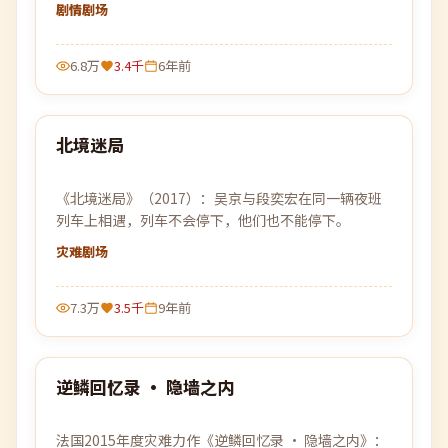
被刻意篡改，唯一线索是一张被烧毁的车票。
剧情
剧场
6.8万
3.4千
6年前
99:20
北境迷局
最新
《北境迷局》（2017）：吴京与段奕宏在同一辆夜班
列车上相遇，列车不会停下，他们也不能停下。
灾难
剧场
7.3万
3.5千
9年前
98:41
逆鳞回忆录 · 隐墙之内
最新
法国2015年度灾难力作《逆鳞回忆录 · 隐墙之内》：