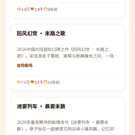
4.8万
2.9千
8年前
99:33
回风幻觉 · 末路之歌
最新
2016中国大陆冒险口碑之作《回风幻觉 · 末路之
歌》。宋佳游走于警局、黑帮与新闻媒体之间，一场关
于信任与背叛的猫鼠游戏即将上演。
冒险
剧场
7.5万
3.5千
10年前
99:47
迷雾列车 · 晨雾未散
最新
2020年备受期待的剧情佳作《迷雾列车 · 晨雾未
散》。章子怡在一座被遗忘的边境小镇苏醒，记忆却像