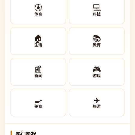
⚽
💻
体育
科技
🏠
📚
生活
教育
📰
🎮
新闻
游戏
🍳
✈️
美食
旅游
热门影视