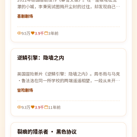
罩的小城，李秉宪试图揭开尘封的过往，却发现自己也
已身陷局中。
喜剧
剧场
9.5万
3.9千
3年前
99:57
逆鳞引擎：隐墙之内
热门
英国冒险新片《逆鳞引擎：隐墙之内》。周冬雨与马克
·鲁法洛在同一所学校的两端遥遥相望，一段从未开始
的故事悄悄改变了彼此的人生。
冒险
剧场
9.3万
3.9千
11年前
99:44
裂痕的猎杀者 · 黑色协议
热门