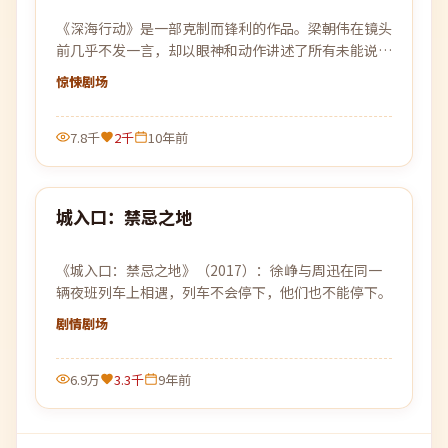
《深海行动》是一部克制而锋利的作品。梁朝伟在镜头
前几乎不发一言，却以眼神和动作讲述了所有未能说出
口的故事。
惊悚
剧场
7.8千
2千
10年前
99:42
城入口：禁忌之地
最新
《城入口：禁忌之地》（2017）：徐峥与周迅在同一
辆夜班列车上相遇，列车不会停下，他们也不能停下。
剧情
剧场
6.9万
3.3千
9年前